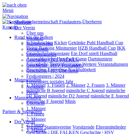
Menü
Startseite
Kontakt
Der Verein
Über uns
Rund um die Falken
Vorstand
Schiedsrichter
Kicker
Getränke Puhl Handball Cup
Stammvereine
Heinz Bastong Miniturnier
HZB Handball Cup
IKK
Vorsitzende
Grundschulaktionstage
Ein Dorf spielt Handball
Ehrenmitglieder
Auswahlspieler
Handball Camp
Dartsturniere
Geschichte | DIE FALKEN
Saisonhefte
Trommlergruppe
Weitere Veranstaltungen
Geschichte | HSV Fraulautern
Besondere Ereignisse
Nachhaltigkeit
Geschichte | HC Überherrn
Festkommers | 2024
Mannschaften
Freiwilliges soziales Jahr
1. Männer
1. Frauen
2. Männer
2. Frauen
3. Männer
Nostalgie
männliche B Jugend
männliche C Jugend
männliche
Presse
D1 Jugend
männliche D2 Jugend
männliche E Jugend
Mannschaften
gemischte F Jugend
Minis
Übersicht
1. Männer
Partner & Sponsoren
1. Frauen
2. Männer
Der Verein
2. Frauen
Vorstand
Stammvereine
Vorsitzende
Ehrenmitglieder
3. Männer
Geschichte | DIE FALKEN
Geschichte | HSV