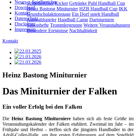
Neues + Spielberichte
Schiedsrichter
Kicker
Getränke Puhl Handball Cup
Download
Heinz Bastong Miniturnier
HZB Handball Cup
IKK
Kontakt
Grundschulaktionstage
Ein Dorf spielt Handball
Datenschutz
Auswahlspieler
Handball Camp
Dartsturniere
Disclaimer
Saisonhefte
Trommlergruppe
Weitere Veranstaltungen
Impressum
Besondere Ereignisse
Nachhaltigkeit
Kontakt
Heinz Bastong Miniturnier
Das Miniturnier der Falken
Ein voller Erfolg bei den Falken
Die
Heinz Bastong Miniturniere
haben sich als feste Größe im
Veranstaltungskalender der Falken etabliert. Zweimal im Jahr – im
Frühjahr und Herbst – treffen sich die jüngsten Handballer in der
Adolf-Collet-Halle, um ihre ersten Erfahrungen auf dem Spielfeld