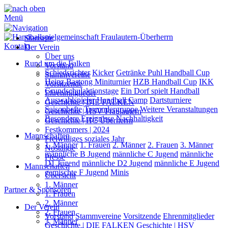
Menü
Startseite
Kontakt
Der Verein
Über uns
Rund um die Falken
Vorstand
Schiedsrichter
Kicker
Getränke Puhl Handball Cup
Stammvereine
Heinz Bastong Miniturnier
HZB Handball Cup
IKK
Vorsitzende
Grundschulaktionstage
Ein Dorf spielt Handball
Ehrenmitglieder
Auswahlspieler
Handball Camp
Dartsturniere
Geschichte | DIE FALKEN
Saisonhefte
Trommlergruppe
Weitere Veranstaltungen
Geschichte | HSV Fraulautern
Besondere Ereignisse
Nachhaltigkeit
Geschichte | HC Überherrn
Festkommers | 2024
Mannschaften
Freiwilliges soziales Jahr
1. Männer
1. Frauen
2. Männer
2. Frauen
3. Männer
Nostalgie
männliche B Jugend
männliche C Jugend
männliche
Presse
D1 Jugend
männliche D2 Jugend
männliche E Jugend
Mannschaften
gemischte F Jugend
Minis
Übersicht
1. Männer
Partner & Sponsoren
1. Frauen
2. Männer
Der Verein
2. Frauen
Vorstand
Stammvereine
Vorsitzende
Ehrenmitglieder
3. Männer
Geschichte | DIE FALKEN
Geschichte | HSV