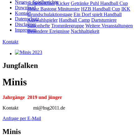
Neues + Spielberichte
Schiedsrichter
Kicker
Getränke Puhl Handball Cup
Download
Heinz Bastong Miniturnier
HZB Handball Cup
IKK
Kontakt
Grundschulaktionstage
Ein Dorf spielt Handball
Datenschutz
Auswahlspieler
Handball Camp
Dartsturniere
Disclaimer
Saisonhefte
Trommlergruppe
Weitere Veranstaltungen
Impressum
Besondere Ereignisse
Nachhaltigkeit
Kontakt
Jungfalken
Minis
Jahrgänge 2019 und jünger
Kontakt mi@hsg2011.de
Anfrage per E-Mail
Minis