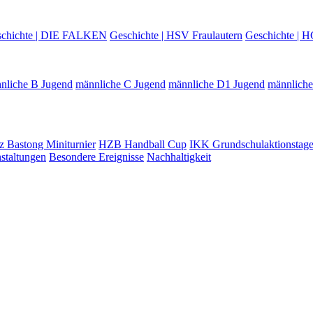
chichte | DIE FALKEN
Geschichte | HSV Fraulautern
Geschichte | H
nliche B Jugend
männliche C Jugend
männliche D1 Jugend
männlich
z Bastong Miniturnier
HZB Handball Cup
IKK Grundschulaktionstag
staltungen
Besondere Ereignisse
Nachhaltigkeit