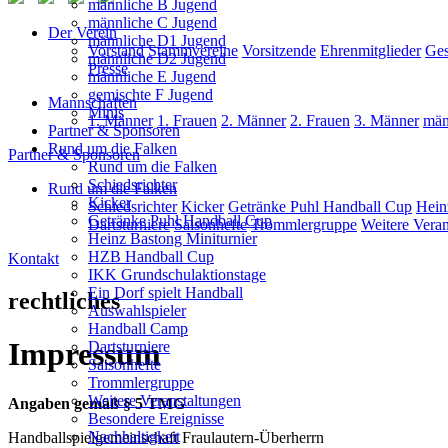
männliche B Jugend
männliche C Jugend
Der Verein
männliche D1 Jugend
Vorstand
Stammvereine
Vorsitzende
Ehrenmitglieder
Ges
männliche D2 Jugend
Presse
männliche E Jugend
gemischte F Jugend
Mannschaften
Minis
1. Männer
1. Frauen
2. Männer
2. Frauen
3. Männer
män
Partner & Sponsoren
Rund um die Falken
Partner & Sponsoren
Rund um die Falken
Schiedsrichter
Rund um die Falken
Kicker
Schiedsrichter
Kicker
Getränke Puhl Handball Cup
Hein
Getränke Puhl Handball Cup
Dartsturniere
Saisonhefte
Trommlergruppe
Weitere Veran
Heinz Bastong Miniturnier
HZB Handball Cup
Kontakt
IKK Grundschulaktionstage
Ein Dorf spielt Handball
rechtliches
Auswahlspieler
Handball Camp
Impressum
Dartsturniere
Saisonhefte
Trommlergruppe
Weitere Veranstaltungen
Angaben gemäß § 5 TMG
Besondere Ereignisse
Nachhaltigkeit
Handballspielgemeinschaft Fraulautern-Überherrn