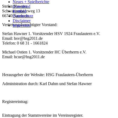
Neues + Spielberichte
Stefan Hawner
Download
Schwarzenholzweg 13
Kontakt
66740 Saarlouis
Datenschutz
Disclaimer
Vertretungsberechtigter Vorstand:
Impressum
Stefan Hawner 1. Vorsitzender HSV 1924 Fraulautern e.V.
Email: hsv@hsg2011.de
Telefon: 0 68 31 - 1661824
Michael Ostien 1. Vorsitzender HC Überherrn e.V.
Email: hcue@hsg2011.de
Herausgeber der Website: HSG Fraulautern-Überherrn
Administration durch: Karl Dahm und Stefan Hawner
Registereintrag:
Eintragung der Stammvereine im Vereinsregister.