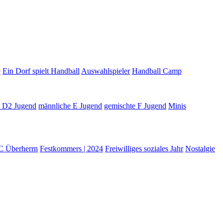
e
Ein Dorf spielt Handball
Auswahlspieler
Handball Camp
e D2 Jugend
männliche E Jugend
gemischte F Jugend
Minis
C Überherrn
Festkommers | 2024
Freiwilliges soziales Jahr
Nostalgie