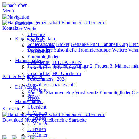
Menü
Startseite
Kontakt
Der Verein
Über uns
Rund um die Falken
Vorstand
Schiedsrichter
Kicker
Getränke Puhl Handball Cup
Hein
Stammvereine
Dartsturniere
Saisonhefte
Trommlergruppe
Weitere Veran
Vorsitzende
Ehrenmitglieder
Mannschaften
Geschichte | DIE FALKEN
1. Männer
1. Frauen
2. Männer
2. Frauen
3. Männer
män
Geschichte | HSV Fraulautern
Geschichte | HC Überherrn
Partner & Sponsoren
Festkommers | 2024
Freiwilliges soziales Jahr
Der Verein
Nostalgie
Vorstand
Stammvereine
Vorsitzende
Ehrenmitglieder
Ges
Presse
Presse
Mannschaften
Übersicht
Startseite
1. Männer
1. Frauen
Download
Neues + Spielberichte
Startseite
2. Männer
2. Frauen
3. Männer