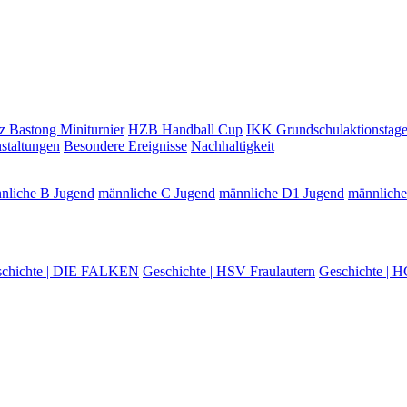
z Bastong Miniturnier
HZB Handball Cup
IKK Grundschulaktionstag
staltungen
Besondere Ereignisse
Nachhaltigkeit
nliche B Jugend
männliche C Jugend
männliche D1 Jugend
männlich
chichte | DIE FALKEN
Geschichte | HSV Fraulautern
Geschichte | H