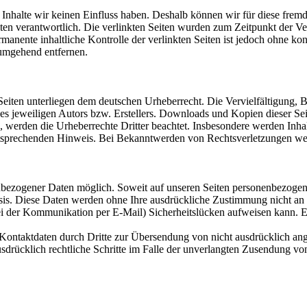
n Inhalte wir keinen Einfluss haben. Deshalb können wir für diese fre
 Seiten verantwortlich. Die verlinkten Seiten wurden zum Zeitpunkt der
manente inhaltliche Kontrolle der verlinkten Seiten ist jedoch ohne ko
umgehend entfernen.
n Seiten unterliegen dem deutschen Urheberrecht. Die Vervielfältigung,
 jeweiligen Autors bzw. Erstellers. Downloads und Kopien dieser Seite
n, werden die Urheberrechte Dritter beachtet. Insbesondere werden Inhal
tsprechenden Hinweis. Bei Bekanntwerden von Rechtsverletzungen wer
nbezogener Daten möglich. Soweit auf unseren Seiten personenbezogen
 Basis. Diese Daten werden ohne Ihre ausdrückliche Zustimmung nicht an
ei der Kommunikation per E-Mail) Sicherheitslücken aufweisen kann. Ei
ontaktdaten durch Dritte zur Übersendung von nicht ausdrücklich ang
ausdrücklich rechtliche Schritte im Falle der unverlangten Zusendung 