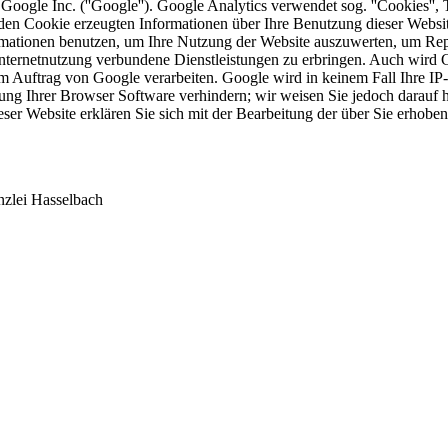
oogle Inc. (''Google''). Google Analytics verwendet sog. ''Cookies'',
en Cookie erzeugten Informationen über Ihre Benutzung dieser Website
mationen benutzen, um Ihre Nutzung der Website auszuwerten, um Repor
ternetnutzung verbundene Dienstleistungen zu erbringen. Auch wird Go
n im Auftrag von Google verarbeiten. Google wird in keinem Fall Ihre I
lung Ihrer Browser Software verhindern; wir weisen Sie jedoch darauf h
ser Website erklären Sie sich mit der Bearbeitung der über Sie erhob
nzlei Hasselbach