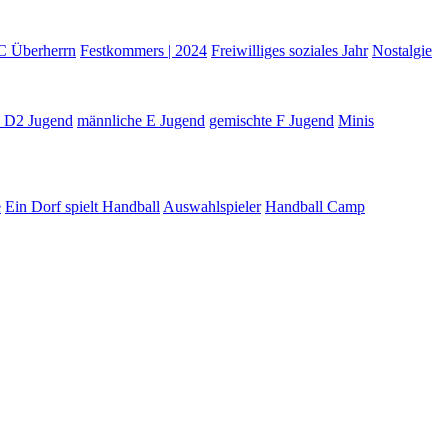
C Überherrn
Festkommers | 2024
Freiwilliges soziales Jahr
Nostalgie
e D2 Jugend
männliche E Jugend
gemischte F Jugend
Minis
e
Ein Dorf spielt Handball
Auswahlspieler
Handball Camp