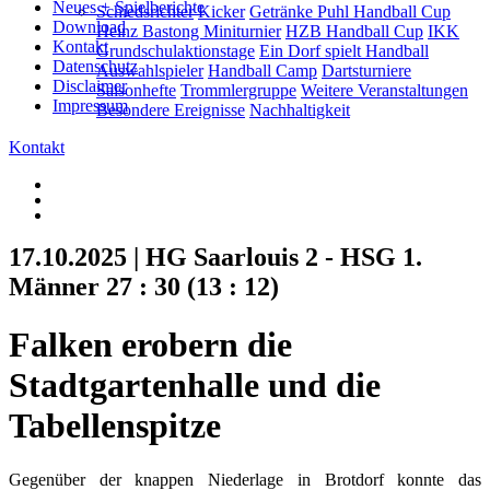
Neues + Spielberichte
Schiedsrichter
Kicker
Getränke Puhl Handball Cup
Download
Heinz Bastong Miniturnier
HZB Handball Cup
IKK
Kontakt
Grundschulaktionstage
Ein Dorf spielt Handball
Datenschutz
Auswahlspieler
Handball Camp
Dartsturniere
Disclaimer
Saisonhefte
Trommlergruppe
Weitere Veranstaltungen
Impressum
Besondere Ereignisse
Nachhaltigkeit
Kontakt
17.10.2025 | HG Saarlouis 2 - HSG 1.
Männer 27 : 30 (13 : 12)
Falken erobern die
Stadtgartenhalle und die
Tabellenspitze
Gegenüber der knappen Niederlage in Brotdorf konnte das