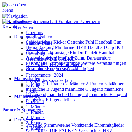
Menü
Startseite
Kontakt
Der Verein
Über uns
Rund um die Falken
Vorstand
Schiedsrichter
Kicker
Getränke Puhl Handball Cup
Stammvereine
Heinz Bastong Miniturnier
HZB Handball Cup
IKK
Vorsitzende
Grundschulaktionstage
Ein Dorf spielt Handball
Ehrenmitglieder
Auswahlspieler
Handball Camp
Dartsturniere
Geschichte | DIE FALKEN
Saisonhefte
Trommlergruppe
Weitere Veranstaltungen
Geschichte | HSV Fraulautern
Besondere Ereignisse
Nachhaltigkeit
Geschichte | HC Überherrn
Festkommers | 2024
Mannschaften
Freiwilliges soziales Jahr
1. Männer
1. Frauen
2. Männer
2. Frauen
3. Männer
Nostalgie
männliche B Jugend
männliche C Jugend
männliche
Presse
D1 Jugend
männliche D2 Jugend
männliche E Jugend
Mannschaften
gemischte F Jugend
Minis
Übersicht
1. Männer
Partner & Sponsoren
1. Frauen
2. Männer
Der Verein
2. Frauen
Vorstand
Stammvereine
Vorsitzende
Ehrenmitglieder
3. Männer
Geschichte | DIE FALKEN
Geschichte | HSV