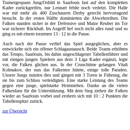
Trainergespann Jung/Osbild in Saarlouis fast auf den kompletten
Kader zurückgreifen, nur Lennart fehlte noch verletzt. Die Halle
war mit mehr als 400 Zuschauern Derby gerecht hervorragend
besucht. In der ersten Hälfte dominierten die Abwehrreihen. Die
Falken standen sicher in der Defensive und Matze Reuber im Tor
war sicherer Rückhalt. Im Angriff lief noch nicht alles rund und so
ging es mit einem torarmen 13 : 12 in die Pause.
Auch nach der Pause verlief das Spiel ausgeglichen, aber es
entwickelte sich ein offener Schlagaustausch. Beide Teams erhöhten
das Tempo, Saarlouis, bis dahin ungeschlagener Tabellenführer und
mit einigen jungen Spielern aus dem 3 Liga Kader ergänzt, legte
vor, die Falken glichen aus. In der Crunchtime gelangen Vitali
Kolmakov, der nun das Falkentor hütete, einige tolle Paraden.
Unsere Jungs nutzten dies und gingen mit 3 Toren in Führung, die
sie bis zum Schluss verteidigten. Eine starke Leistung des Teams
gegen eine junge, spielstarke Heimsieben. Danke an die vielen
Falkenfans für die Unterstützung. Mit dem Sieg ziehen die Falken
wieder an Saarlouis vorbei und erobern sich mit 10 : 2 Punkten die
Tabellenspitze zurück.
zur Übersicht