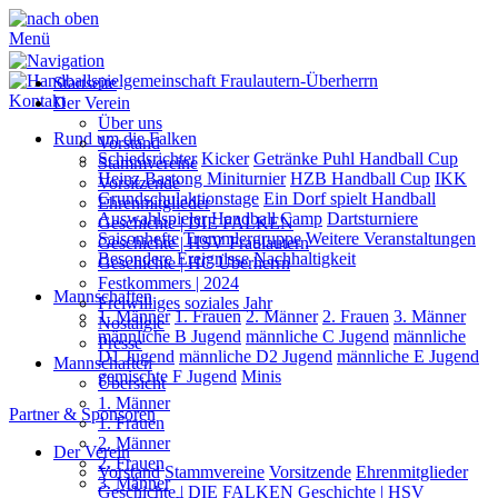
Menü
Startseite
Kontakt
Der Verein
Über uns
Rund um die Falken
Vorstand
Schiedsrichter
Kicker
Getränke Puhl Handball Cup
Stammvereine
Heinz Bastong Miniturnier
HZB Handball Cup
IKK
Vorsitzende
Grundschulaktionstage
Ein Dorf spielt Handball
Ehrenmitglieder
Auswahlspieler
Handball Camp
Dartsturniere
Geschichte | DIE FALKEN
Saisonhefte
Trommlergruppe
Weitere Veranstaltungen
Geschichte | HSV Fraulautern
Besondere Ereignisse
Nachhaltigkeit
Geschichte | HC Überherrn
Festkommers | 2024
Mannschaften
Freiwilliges soziales Jahr
1. Männer
1. Frauen
2. Männer
2. Frauen
3. Männer
Nostalgie
männliche B Jugend
männliche C Jugend
männliche
Presse
D1 Jugend
männliche D2 Jugend
männliche E Jugend
Mannschaften
gemischte F Jugend
Minis
Übersicht
1. Männer
Partner & Sponsoren
1. Frauen
2. Männer
Der Verein
2. Frauen
Vorstand
Stammvereine
Vorsitzende
Ehrenmitglieder
3. Männer
Geschichte | DIE FALKEN
Geschichte | HSV