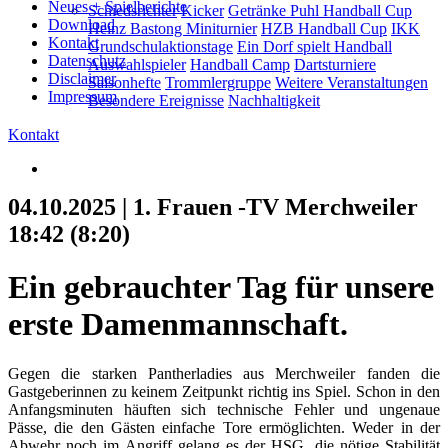
Neues + Spielberichte
Schiedsrichter
Kicker
Getränke Puhl Handball Cup
Download
Heinz Bastong Miniturnier
HZB Handball Cup
IKK
Kontakt
Grundschulaktionstage
Ein Dorf spielt Handball
Datenschutz
Auswahlspieler
Handball Camp
Dartsturniere
Disclaimer
Saisonhefte
Trommlergruppe
Weitere Veranstaltungen
Impressum
Besondere Ereignisse
Nachhaltigkeit
Kontakt
04.10.2025 | 1. Frauen -TV Merchweiler
18:42 (8:20)
Ein gebrauchter Tag für unsere
erste Damenmannschaft.
Gegen die starken Pantherladies aus Merchweiler fanden die
Gastgeberinnen zu keinem Zeitpunkt richtig ins Spiel. Schon in den
Anfangsminuten häuften sich technische Fehler und ungenaue
Pässe, die den Gästen einfache Tore ermöglichten. Weder in der
Abwehr noch im Angriff gelang es der HSG, die nötige Stabilität