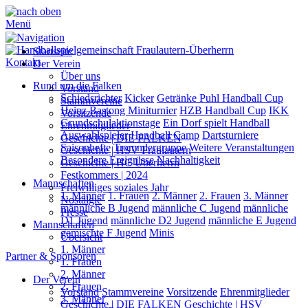
Menü
Startseite
Kontakt
Der Verein
Über uns
Rund um die Falken
Vorstand
Schiedsrichter
Kicker
Getränke Puhl Handball Cup
Stammvereine
Heinz Bastong Miniturnier
HZB Handball Cup
IKK
Vorsitzende
Grundschulaktionstage
Ein Dorf spielt Handball
Ehrenmitglieder
Auswahlspieler
Handball Camp
Dartsturniere
Geschichte | DIE FALKEN
Saisonhefte
Trommlergruppe
Weitere Veranstaltungen
Geschichte | HSV Fraulautern
Besondere Ereignisse
Nachhaltigkeit
Geschichte | HC Überherrn
Festkommers | 2024
Mannschaften
Freiwilliges soziales Jahr
1. Männer
1. Frauen
2. Männer
2. Frauen
3. Männer
Nostalgie
männliche B Jugend
männliche C Jugend
männliche
Presse
D1 Jugend
männliche D2 Jugend
männliche E Jugend
Mannschaften
gemischte F Jugend
Minis
Übersicht
1. Männer
Partner & Sponsoren
1. Frauen
2. Männer
Der Verein
2. Frauen
Vorstand
Stammvereine
Vorsitzende
Ehrenmitglieder
3. Männer
Geschichte | DIE FALKEN
Geschichte | HSV