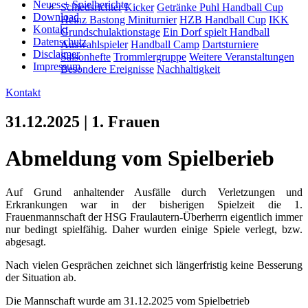
Neues + Spielberichte
Schiedsrichter
Kicker
Getränke Puhl Handball Cup
Download
Heinz Bastong Miniturnier
HZB Handball Cup
IKK
Kontakt
Grundschulaktionstage
Ein Dorf spielt Handball
Datenschutz
Auswahlspieler
Handball Camp
Dartsturniere
Disclaimer
Saisonhefte
Trommlergruppe
Weitere Veranstaltungen
Impressum
Besondere Ereignisse
Nachhaltigkeit
Kontakt
31.12.2025 | 1. Frauen
Abmeldung vom Spielberieb
Auf Grund anhaltender Ausfälle durch Verletzungen und
Erkrankungen war in der bisherigen Spielzeit die 1.
Frauenmannschaft der HSG Fraulautern-Überherrn eigentlich immer
nur bedingt spielfähig. Daher wurden einige Spiele verlegt, bzw.
abgesagt.
Nach vielen Gesprächen zeichnet sich längerfristig keine Besserung
der Situation ab.
Die Mannschaft wurde am 31.12.2025 vom Spielbetrieb