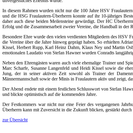
unvergessliches Erlebnis wurde.
In diesem Rahmen wurden nicht nur die 100 Jahre HSV Fraulautern g
und die HSG Fraulautern-Überherrn konnte auf ihr 10-jähriges Bes
daher auch diese beiden Meilensteine gewürdigt. Der HC Überherrn,
Erfolg und die Zusammenarbeit zweier Vereine, die Handball in der 
Besondere Ehre wurde den vielen verdienten Mitgliedern des HSV Fr
die Vereine über die Jahre hinweg geprägt haben. So erhielten Adri
Kissel, Herbert Rupp, Karl Heinz Dahm, Klaus Ney und Martin Osbi
emotionalen Laudatio von Stefan Hawner wurden Conradts langjährige 
Neben den Ehrengästen waren auch viele ehemalige Trainer und Spiel
Marc Scharfe, Susanne Langenfeld und Heidi Kissel sowie die eh
Jung, der in seiner aktiven Zeit sowohl als Trainer der Damenma
Männermannschaft sowie der Minis in Fraulautern aktiv und zeigt, da
Der Abend endete mit einem festlichen Schlusswort von Stefan Hawne
und blickte optimistisch auf die kommenden Jahre.
Der Festkommers war nicht nur eine Feier des vergangenen Jahrhu
Überherrn kann mit Zuversicht in die Zukunft blicken, gestärkt durch
zur Übersicht