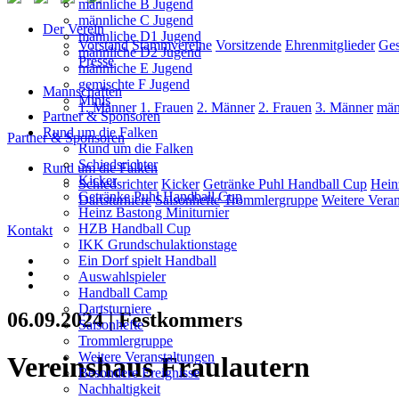
männliche B Jugend
männliche C Jugend
Der Verein
männliche D1 Jugend
Vorstand
Stammvereine
Vorsitzende
Ehrenmitglieder
Ges
männliche D2 Jugend
Presse
männliche E Jugend
gemischte F Jugend
Mannschaften
Minis
1. Männer
1. Frauen
2. Männer
2. Frauen
3. Männer
män
Partner & Sponsoren
Rund um die Falken
Partner & Sponsoren
Rund um die Falken
Schiedsrichter
Rund um die Falken
Kicker
Schiedsrichter
Kicker
Getränke Puhl Handball Cup
Hein
Getränke Puhl Handball Cup
Dartsturniere
Saisonhefte
Trommlergruppe
Weitere Veran
Heinz Bastong Miniturnier
HZB Handball Cup
Kontakt
IKK Grundschulaktionstage
Ein Dorf spielt Handball
Auswahlspieler
Handball Camp
Dartsturniere
06.09.2024 | Festkommers
Saisonhefte
Trommlergruppe
Weitere Veranstaltungen
Vereinshaus Fraulautern
Besondere Ereignisse
Nachhaltigkeit