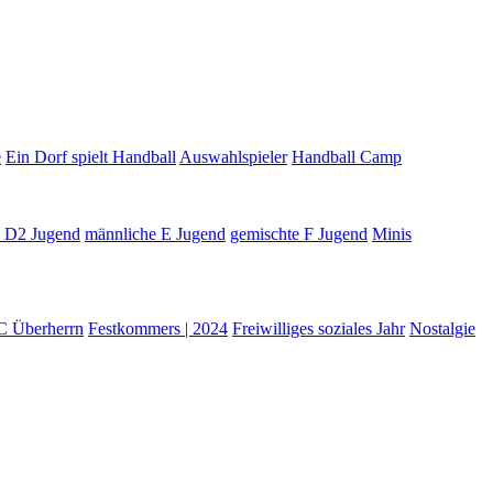
e
Ein Dorf spielt Handball
Auswahlspieler
Handball Camp
e D2 Jugend
männliche E Jugend
gemischte F Jugend
Minis
C Überherrn
Festkommers | 2024
Freiwilliges soziales Jahr
Nostalgie