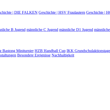
chichte | DIE FALKEN
Geschichte | HSV Fraulautern
Geschichte | H
nliche B Jugend
männliche C Jugend
männliche D1 Jugend
männlich
z Bastong Miniturnier
HZB Handball Cup
IKK Grundschulaktionstag
staltungen
Besondere Ereignisse
Nachhaltigkeit