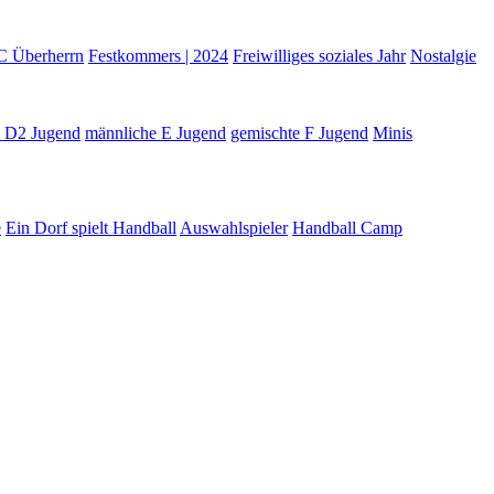
C Überherrn
Festkommers | 2024
Freiwilliges soziales Jahr
Nostalgie
e D2 Jugend
männliche E Jugend
gemischte F Jugend
Minis
e
Ein Dorf spielt Handball
Auswahlspieler
Handball Camp