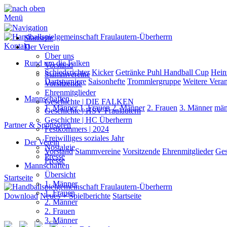
Menü
Startseite
Kontakt
Der Verein
Über uns
Rund um die Falken
Vorstand
Schiedsrichter
Kicker
Getränke Puhl Handball Cup
Hein
Stammvereine
Dartsturniere
Saisonhefte
Trommlergruppe
Weitere Veran
Vorsitzende
Ehrenmitglieder
Mannschaften
Geschichte | DIE FALKEN
1. Männer
1. Frauen
2. Männer
2. Frauen
3. Männer
män
Geschichte | HSV Fraulautern
Geschichte | HC Überherrn
Partner & Sponsoren
Festkommers | 2024
Freiwilliges soziales Jahr
Der Verein
Nostalgie
Vorstand
Stammvereine
Vorsitzende
Ehrenmitglieder
Ges
Presse
Presse
Mannschaften
Übersicht
Startseite
1. Männer
1. Frauen
Download
Neues + Spielberichte
Startseite
2. Männer
2. Frauen
3. Männer