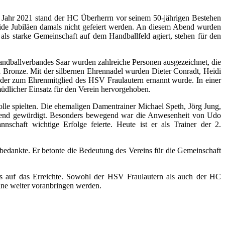
m Jahr 2021 stand der HC Überherrn vor seinem 50-jährigen Bestehen
ide Jubiläen damals nicht gefeiert werden. An diesem Abend wurden
ls starke Gemeinschaft auf dem Handballfeld agiert, stehen für den
ndballverbandes Saar wurden zahlreiche Personen ausgezeichnet, die
n Bronze. Mit der silbernen Ehrennadel wurden Dieter Conradt, Heidi
der zum Ehrenmitglied des HSV Fraulautern ernannt wurde. In einer
üdlicher Einsatz für den Verein hervorgehoben.
lle spielten. Die ehemaligen Damentrainer Michael Speth, Jörg Jung,
hrend gewürdigt. Besonders bewegend war die Anwesenheit von Udo
schaft wichtige Erfolge feierte. Heute ist er als Trainer der 2.
bedankte. Er betonte die Bedeutung des Vereins für die Gemeinschaft
es auf das Erreichte. Sowohl der HSV Fraulautern als auch der HC
eine weiter voranbringen werden.