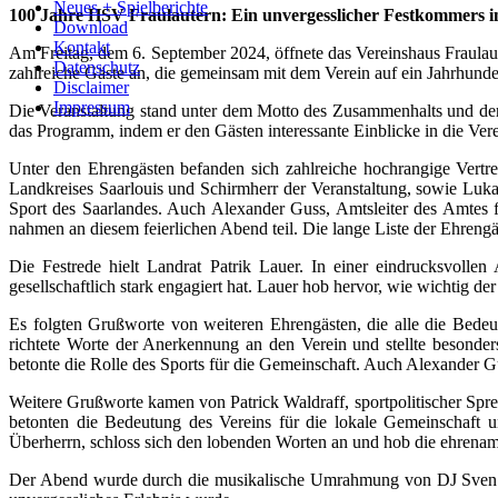
Neues + Spielberichte
100 Jahre HSV Fraulautern: Ein unvergesslicher Festkommers i
Download
Kontakt
Am Freitag, dem 6. September 2024, öffnete das Vereinshaus Fraula
Datenschutz
zahlreiche Gäste an, die gemeinsam mit dem Verein auf ein Jahrhunde
Disclaimer
Impressum
Die Veranstaltung stand unter dem Motto des Zusammenhalts und der 
das Programm, indem er den Gästen interessante Einblicke in die Ver
Unter den Ehrengästen befanden sich zahlreiche hochrangige Vertre
Landkreises Saarlouis und Schirmherr der Veranstaltung, sowie Luka
Sport des Saarlandes. Auch Alexander Guss, Amtsleiter des Amtes 
nahmen an diesem feierlichen Abend teil. Die lange Liste der Ehrengä
Die Festrede hielt Landrat Patrik Lauer. In einer eindrucksvolle
gesellschaftlich stark engagiert hat. Lauer hob hervor, wie wichtig de
Es folgten Grußworte von weiteren Ehrengästen, die alle die Bed
richtete Worte der Anerkennung an den Verein und stellte besonder
betonte die Rolle des Sports für die Gemeinschaft. Auch Alexander G
Weitere Grußworte kamen von Patrick Waldraff, sportpolitischer Spr
betonten die Bedeutung des Vereins für die lokale Gemeinschaft
Überherrn, schloss sich den lobenden Worten an und hob die ehrenamt
Der Abend wurde durch die musikalische Umrahmung von DJ Sven sti