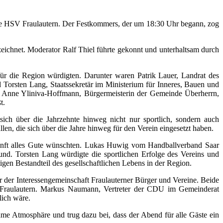
hre HSV Fraulautern. Der Festkommers, der um 18:30 Uhr begann, zog
eichnet. Moderator Ralf Thiel führte gekonnt und unterhaltsam durch
für die Region würdigten. Darunter waren Patrik Lauer, Landrat des
 Torsten Lang, Staatssekretär im Ministerium für Inneres, Bauen und
nd Anne Yliniva-Hoffmann, Bürgermeisterin der Gemeinde Überherrn,
t.
sich über die Jahrzehnte hinweg nicht nur sportlich, sondern auch
llen, die sich über die Jahre hinweg für den Verein eingesetzt haben.
kunft alles Gute wünschten. Lukas Huwig vom Handballverband Saar
und. Torsten Lang würdigte die sportlichen Erfolge des Vereins und
en Bestandteil des gesellschaftlichen Lebens in der Region.
 der Interessengemeinschaft Fraulauterner Bürger und Vereine. Beide
V Fraulautern. Markus Naumann, Vertreter der CDU im Gemeinderat
lich wäre.
e Atmosphäre und trug dazu bei, dass der Abend für alle Gäste ein