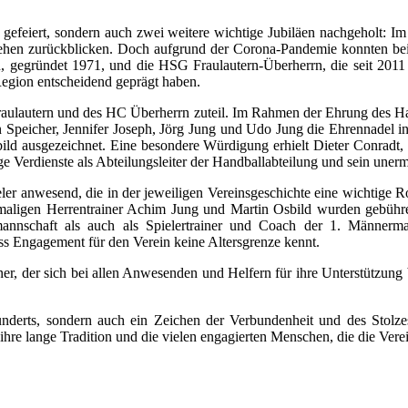
efeiert, sondern auch zwei weitere wichtige Jubiläen nachgeholt: I
tehen zurückblicken. Doch aufgrund der Corona-Pandemie konnten be
 gegründet 1971, und die HSG Fraulautern-Überherrn, die seit 2011 a
Region entscheidend geprägt haben.
aulautern und des HC Überherrn zuteil. Im Rahmen der Ehrung des Ha
an Speicher, Jennifer Joseph, Jörg Jung und Udo Jung die Ehrennadel i
ld ausgezeichnet. Eine besondere Würdigung erhielt Dieter Conradt, 
Verdienste als Abteilungsleiter der Handballabteilung und sein unerm
er anwesend, die in der jeweiligen Vereinsgeschichte eine wichtige Ro
emaligen Herrentrainer Achim Jung und Martin Osbild wurden gebü
nnschaft als auch als Spielertrainer und Coach der 1. Männermann
ss Engagement für den Verein keine Altersgrenze kennt.
r, der sich bei allen Anwesenden und Helfern für ihre Unterstützung 
nderts, sondern auch ein Zeichen der Verbundenheit und des Stolz
 ihre lange Tradition und die vielen engagierten Menschen, die die Ver