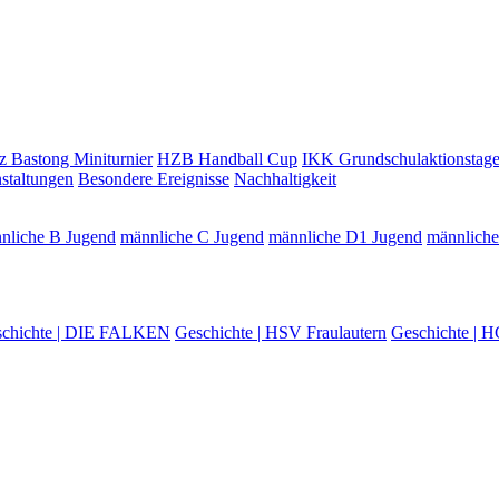
z Bastong Miniturnier
HZB Handball Cup
IKK Grundschulaktionstag
staltungen
Besondere Ereignisse
Nachhaltigkeit
nliche B Jugend
männliche C Jugend
männliche D1 Jugend
männlich
chichte | DIE FALKEN
Geschichte | HSV Fraulautern
Geschichte | H