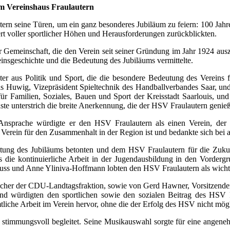
m Vereinshaus Fraulautern
utern seine Türen, um ein ganz besonderes Jubiläum zu feiern: 100 Ja
rt voller sportlicher Höhen und Herausforderungen zurückblickten.
Gemeinschaft, die den Verein seit seiner Gründung im Jahr 1924 ausz
einsgeschichte und die Bedeutung des Jubiläums vermittelte.
ter aus Politik und Sport, die die besondere Bedeutung des Vereins 
s Huwig, Vizepräsident Spieltechnik des Handballverbandes Saar, und
für Familien, Soziales, Bauen und Sport der Kreisstadt Saarlouis, u
ste unterstrich die breite Anerkennung, die der HSV Fraulautern genieß
n Ansprache würdigte er den HSV Fraulautern als einen Verein, der 
r Verein für den Zusammenhalt in der Region ist und bedankte sich bei a
eutung des Jubiläums betonten und dem HSV Fraulautern für die Zu
s die kontinuierliche Arbeit in der Jugendausbildung in den Vordergr
uss und Anne Yliniva-Hoffmann lobten den HSV Fraulautern als wichtig
echer der CDU-Landtagsfraktion, sowie von Gerd Hawner, Vorsitzender
 und würdigten den sportlichen sowie den sozialen Beitrag des HS
liche Arbeit im Verein hervor, ohne die der Erfolg des HSV nicht mög
mmungsvoll begleitet. Seine Musikauswahl sorgte für eine angenehm