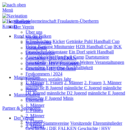
Menü
Startseite
Kontakt
Der Verein
Über uns
Rund um die Falken
Vorstand
Schiedsrichter
Kicker
Getränke Puhl Handball Cup
Stammvereine
Heinz Bastong Miniturnier
HZB Handball Cup
IKK
Vorsitzende
Grundschulaktionstage
Ein Dorf spielt Handball
Ehrenmitglieder
Auswahlspieler
Handball Camp
Dartsturniere
Geschichte | DIE FALKEN
Saisonhefte
Trommlergruppe
Weitere Veranstaltungen
Geschichte | HSV Fraulautern
Besondere Ereignisse
Nachhaltigkeit
Geschichte | HC Überherrn
Festkommers | 2024
Mannschaften
Freiwilliges soziales Jahr
1. Männer
1. Frauen
2. Männer
2. Frauen
3. Männer
Nostalgie
männliche B Jugend
männliche C Jugend
männliche
Presse
D1 Jugend
männliche D2 Jugend
männliche E Jugend
Mannschaften
gemischte F Jugend
Minis
Übersicht
1. Männer
Partner & Sponsoren
1. Frauen
2. Männer
Der Verein
2. Frauen
Vorstand
Stammvereine
Vorsitzende
Ehrenmitglieder
3. Männer
Geschichte | DIE FALKEN
Geschichte | HSV