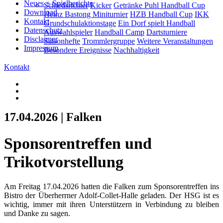
Neues + Spielberichte
Schiedsrichter
Kicker
Getränke Puhl Handball Cup
Download
Heinz Bastong Miniturnier
HZB Handball Cup
IKK
Kontakt
Grundschulaktionstage
Ein Dorf spielt Handball
Datenschutz
Auswahlspieler
Handball Camp
Dartsturniere
Disclaimer
Saisonhefte
Trommlergruppe
Weitere Veranstaltungen
Impressum
Besondere Ereignisse
Nachhaltigkeit
Kontakt
17.04.2026 | Falken
Sponsorentreffen und
Trikotvorstellung
Am Freitag 17.04.2026 hatten die Falken zum Sponsorentreffen ins
Bistro der Überherrner Adolf-Collet-Halle geladen. Der HSG ist es
wichtig, immer mit ihren Unterstützern in Verbindung zu bleiben
und Danke zu sagen.